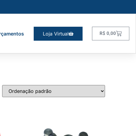
rçamentos
Loja Virtual
R$
0,00