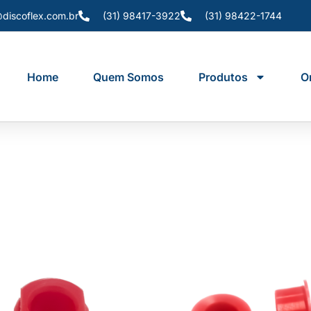
discoflex.com.br
(31) 98417-3922
(31) 98422-1744
Home
Quem Somos
Produtos
O