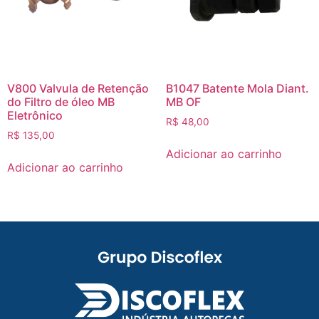
V800 Valvula de Retenção
B1047 Batente Mola Diant.
do Filtro de óleo MB
MB OF
Eletrônico
R$
48,00
R$
135,00
Adicionar ao carrinho
Adicionar ao carrinho