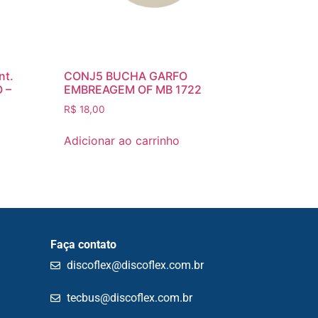
nt.
CONJ5 BUCHA GARFO
 –
EMBREAGEM OF MB 1722
R$
18,00
Adicionar ao carrinho
Faça contato
discoflex@discoflex.com.br
tecbus@discoflex.com.br