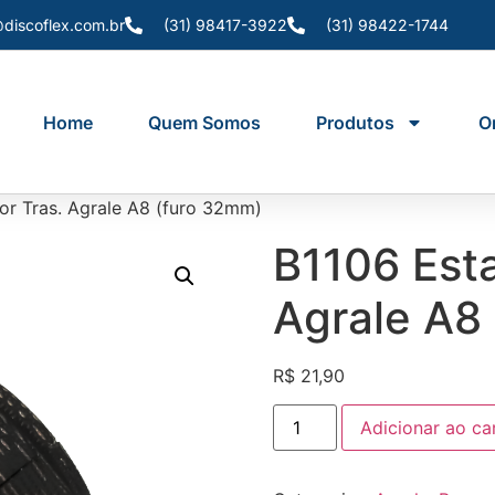
discoflex.com.br
(31) 98417-3922
(31) 98422-1744
Home
Quem Somos
Produtos
O
dor Tras. Agrale A8 (furo 32mm)
B1106 Esta
Agrale A8
R$
21,90
Adicionar ao ca