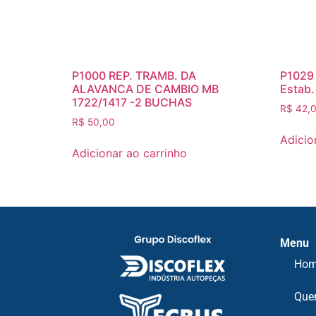
P1000 REP. TRAMB. DA
P1029 
ALAVANCA DE CAMBIO MB
Estab.
1722/1417 -2 BUCHAS
R$
42,
R$
50,00
Adicio
Adicionar ao carrinho
Menu
Ho
Que