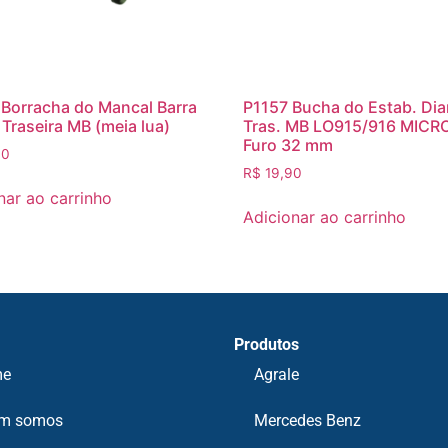
Borracha do Mancal Barra
P1157 Bucha do Estab. Dia
 Traseira MB (meia lua)
Tras. MB LO915/916 MICRO
Furo 32 mm
00
R$
19,90
nar ao carrinho
Adicionar ao carrinho
Produtos
me
Agrale
m somos
Mercedes Benz