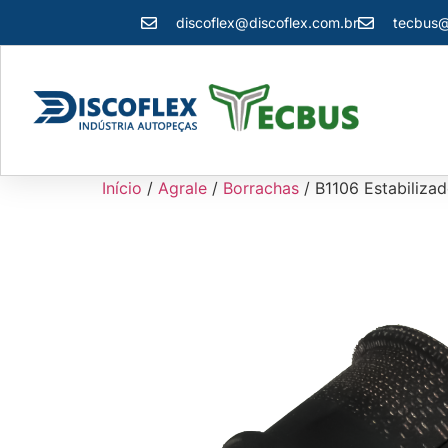
discoflex@discoflex.com.br
tecbus@
Início
/
Agrale
/
Borrachas
/ B1106 Estabiliza