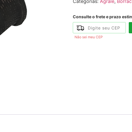
Categorias:
Agrale
,
Borrac
Consulte o frete e prazo esti
Não sei meu CEP