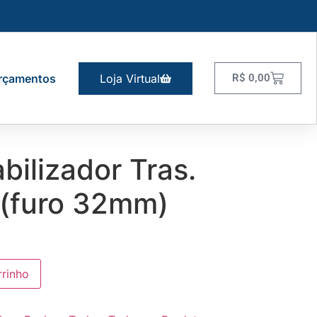
rçamentos
Loja Virtual
R$
0,00
bilizador Tras.
 (furo 32mm)
rrinho