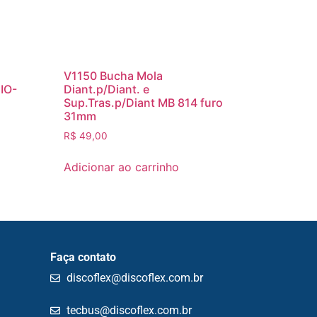
V1150 Bucha Mola
IO-
Diant.p/Diant. e
Sup.Tras.p/Diant MB 814 furo
31mm
R$
49,00
Adicionar ao carrinho
Faça contato
discoflex@discoflex.com.br
tecbus@discoflex.com.br