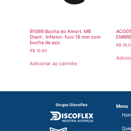
B1066 Bucha do Amort. MB
ACO01
Diant . Inferior- furo 16 mm com
EMBR
bucha de aço
R$
18,0
R$
19,90
Adicio
Adicionar ao carrinho
Menu
Ho
Que