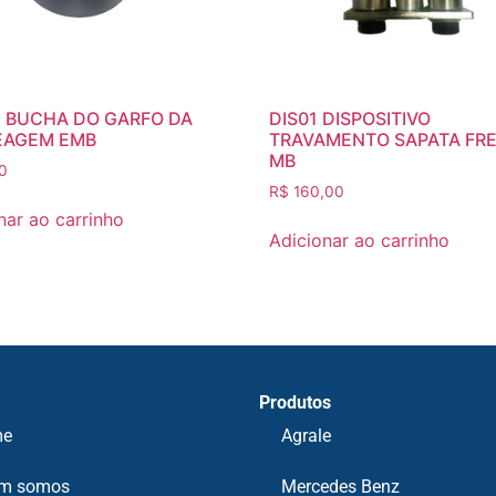
 BUCHA DO GARFO DA
DIS01 DISPOSITIVO
EAGEM EMB
TRAVAMENTO SAPATA FRE
MB
0
R$
160,00
nar ao carrinho
Adicionar ao carrinho
Produtos
me
Agrale
m somos
Mercedes Benz