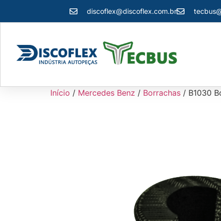
discoflex@discoflex.com.br
tecbus@
Início
/
Mercedes Benz
/
Borrachas
/ B1030 Bo