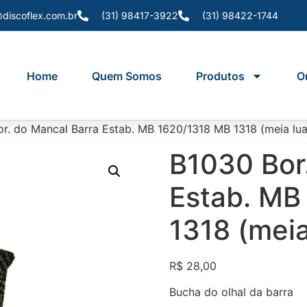
discoflex.com.br
(31) 98417-3922
(31) 98422-1744
Home
Quem Somos
Produtos
O
r. do Mancal Barra Estab. MB 1620/1318 MB 1318 (meia lua
B1030 Bor
Estab. MB
1318 (meia
R$
28,00
Bucha do olhal da barra