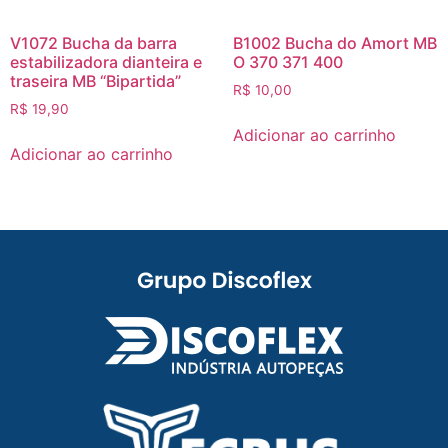
V1072 Bucha da barra
B1002 Bucha do Amort MB
estabilizadora dianteira e
O 370 371 400
traseira MB “Bipartida”
R$
10,00
R$
19,90
Adicionar ao carrinho
Adicionar ao carrinho